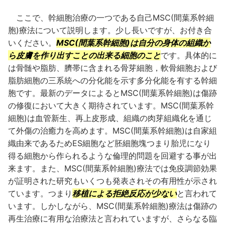
ここで、幹細胞治療の一つである自己MSC(間葉系幹細
胞)療法について説明します。少し長いですが、お付き合
いください。
MSC(間葉系幹細胞)は自分の身体の組織か
ら皮膚を作り出すことの出来る細胞のこと
です。具体的に
は骨髄や脂肪、臍帯に含まれる骨芽細胞，軟骨細胞および
脂肪細胞の三系統への分化能を示す多分化能を有する幹細
胞です。最新のデータによるとMSC(間葉系幹細胞)は傷跡
の修復において大きく期待されています。MSC(間葉系幹
細胞)は血管新生、再上皮形成、組織の肉芽組織化を通じ
て外傷の治癒力を高めます。MSC(間葉系幹細胞)は自家組
織由来であるためES細胞など胚細胞塊つまり胎児になり
得る細胞から作られるような倫理的問題を回避する事が出
来ます。また、MSC(間葉系幹細胞)療法では免疫調節効果
が証明された研究もいくつも発表されその有用性が示され
ています。つまり
移植による拒絶反応が少ない
と言われて
います。しかしながら、MSC(間葉系幹細胞)療法は傷跡の
再生治療に有用な治療法と言われていますが、さらなる臨